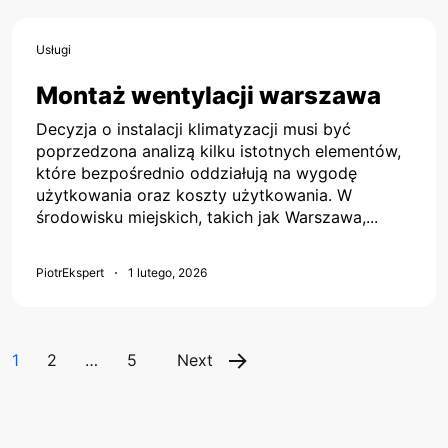
Usługi
Montaż wentylacji warszawa
Decyzja o instalacji klimatyzacji musi być
poprzedzona analizą kilku istotnych elementów,
które bezpośrednio oddziałują na wygodę
użytkowania oraz koszty użytkowania. W
środowisku miejskich, takich jak Warszawa,...
PiotrEkspert
1 lutego, 2026
Page
Page
Page
Nawigacja
1
2
…
5
Next
po
wpisach